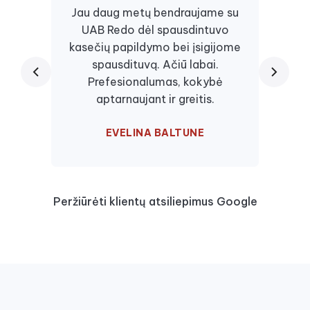
Jau daug metų bendraujame su
UAB Redo dėl spausdintuvo
Daugi
kasečių papildymo bei įsigijome
juos, 
spausdituvą. Ačiū labai.
kaseč
Prefesionalumas, kokybė
visa
aptarnaujant ir greitis.
EVELINA BALTUNE
Peržiūrėti klientų atsiliepimus Google