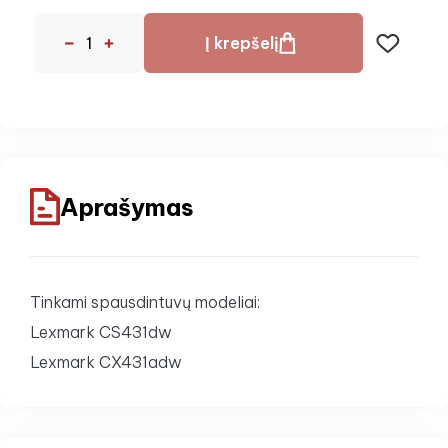
Į krepšelį
Aprašymas
Tinkami spausdintuvų modeliai:
Lexmark CS431dw
Lexmark CX431adw