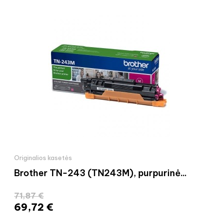
Originalios kasetės
Brother TN-243 (TN243M), purpurinė...
71,87 €
69,72 €