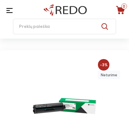
0
−3%
Neturime