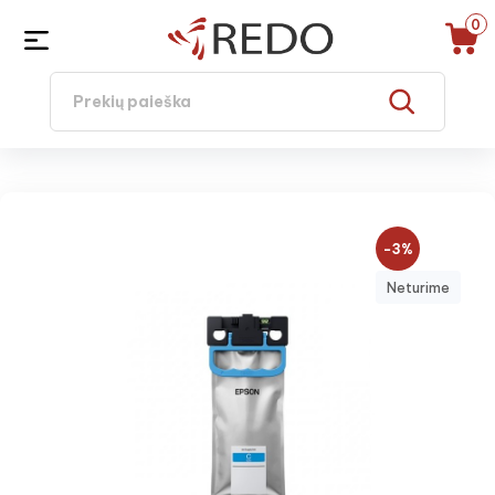
0
−3%
Neturime