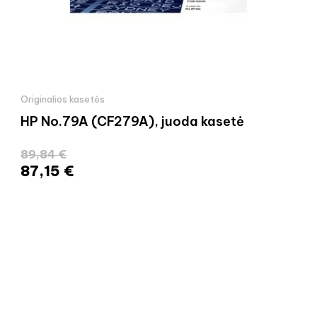
Originalios kasetės
HP No.79A (CF279A), juoda kasetė
89,84 €
87,15 €