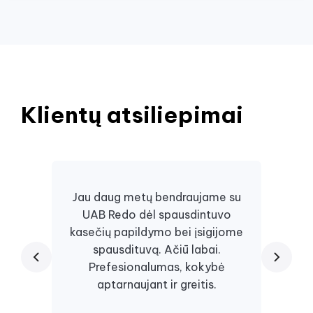
Klientų atsiliepimai
Jau daug metų bendraujame su
UAB Redo dėl spausdintuvo
Daugi
kasečių papildymo bei įsigijome
juos, 
spausdituvą. Ačiū labai.
kaseč
Prefesionalumas, kokybė
visa
aptarnaujant ir greitis.