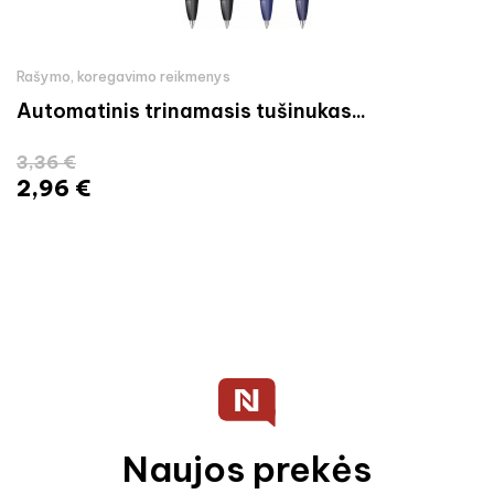
Rašymo, koregavimo reikmenys
Automatinis trinamasis tušinukas...
3,36 €
2,96 €
Naujos prekės