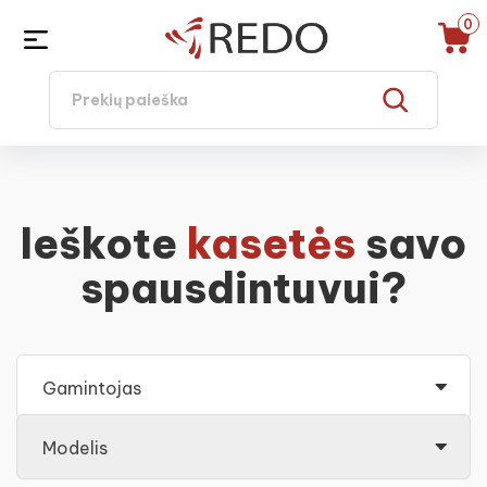
0
Ieškote
kasetės
savo
spausdintuvui?
Gamintojas
Modelis