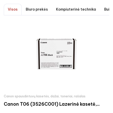
Visos
Biuro prekės
Kompiuterinė technika
Buit
Canon spausdintuvų kasetės, dažai, toneriai, rašalas
Canon T06 (3526C001) Lazerinė kasetė,...