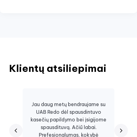
Klientų atsiliepimai
Jau daug metų bendraujame su
UAB Redo dėl spausdintuvo
Daugi
kasečių papildymo bei įsigijome
juos, 
spausdituvą. Ačiū labai.
kaseč
Prefesionalumas, kokybė
visa