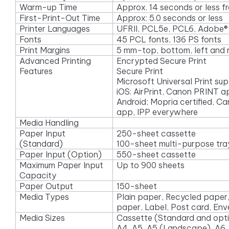
Warm-up Time
Approx. 14 seconds or less 
First-Print-Out Time
Approx: 5.0 seconds or less
Printer Languages
UFRII, PCL5e, PCL6, Adobe®
Fonts
45 PCL fonts, 136 PS fonts
Print Margins
5 mm-top, bottom, left and 
Advanced Printing
Encrypted Secure Print
Features
Secure Print
Microsoft Universal Print su
iOS: AirPrint, Canon PRINT 
Android; Mopria certified, C
app, IPP everywhere
Media Handling
Paper Input
250-sheet cassette
(Standard)
100-sheet multi-purpose tra
Paper Input (
Option
)
550-sheet cassette
Maximum Paper Input
Up to 900 sheets
Capacity
Paper Output
150-sheet
Media Types
Plain paper, Recycled paper
paper, Label, Post card, En
Media Sizes
Cassette (Standard and opti
A4, A5, A5 (Landscape), A6, 