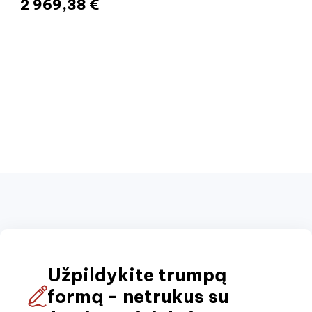
2 969,38 €
Užpildykite trumpą
formą - netrukus su