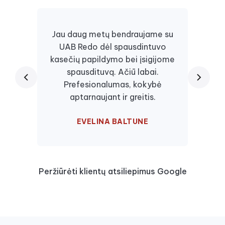
Jau daug metų bendraujame su
UAB Redo dėl spausdintuvo
Daugi
kasečių papildymo bei įsigijome
juos, 
spausdituvą. Ačiū labai.
kaseč
Prefesionalumas, kokybė
visa
aptarnaujant ir greitis.
EVELINA BALTUNE
Peržiūrėti klientų atsiliepimus Google