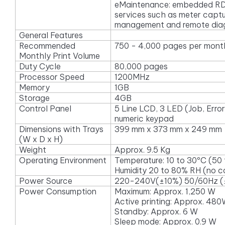
eMaintenance: embedded RD
services such as meter capt
management and remote diag
General Features
Recommended
750 - 4,000 pages per mont
Monthly Print Volume
Duty Cycle
80,000 pages
Processor Speed
1200MHz
Memory
1GB
Storage
4GB
Control Panel
5 Line LCD, 3 LED (Job, Error
numeric keypad
Dimensions with Trays
399 mm x 373 mm x 249 mm
(W x D x H)
Weight
Approx. 9.5 Kg
Operating Environment
Temperature: 10 to 30ºC (50
Humidity 20 to 80% RH (no c
Power Source
220-240V(±10%) 50/60Hz (
Power Consumption
Maximum: Approx. 1,250 W
Active printing: Approx. 48
Standby: Approx. 6 W
Sleep mode: Approx. 0.9 W