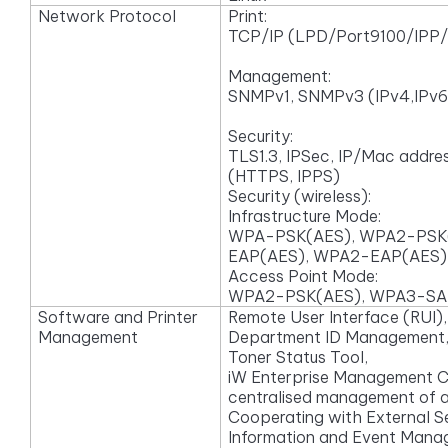
Network Protocol
Print:
TCP/IP (LPD/Port9100/IPP
Management:
SNMPv1, SNMPv3 (IPv4,IPv6
Security:
TLS1.3, IPSec, IP/Mac addres
(HTTPS, IPPS)
Security (wireless):
Infrastructure Mode:
WPA-PSK(AES), WPA2-PSK(
EAP(AES), WPA2-EAP(AES)
Access Point Mode:
WPA2-PSK(AES), WPA3-SA
Software and Printer
Remote User Interface (RUI),
Management
Department ID Management
Toner Status Tool,
iW Enterprise Management C
centralised management of a 
Cooperating with External Se
Information and Event Man