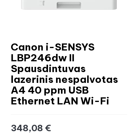
Canon i-SENSYS
LBP246dw II
Spausdintuvas
lazerinis nespalvotas
A4 40 ppm USB
Ethernet LAN Wi-Fi
348,08 €