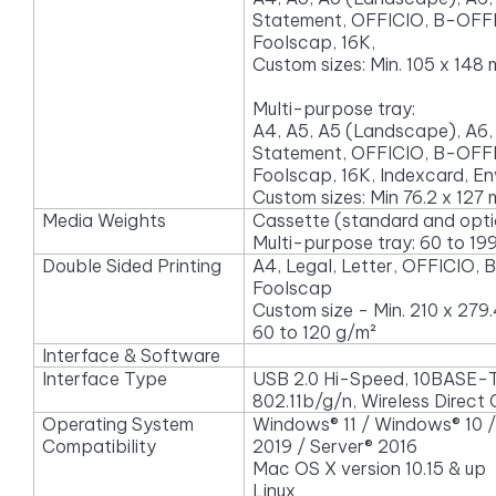
Statement, OFFICIO, B-OFF
Foolscap, 16K,
Custom sizes: Min. 105 x 148
Multi-purpose tray:
A4, A5, A5 (Landscape), A6, 
Statement, OFFICIO, B-OFF
Foolscap, 16K, Indexcard, E
Custom sizes: Min 76.2 x 127
Media Weights
Cassette (standard and opti
Multi-purpose tray: 60 to 19
Double Sided Printing
A4, Legal, Letter, OFFICIO
Foolscap
Custom size - Min. 210 x 279
60 to 120 g/m²
Interface & Software
Interface Type
USB 2.0 Hi-Speed, 10BASE-
802.11b/g/n, Wireless Direct
Operating System
Windows® 11 / Windows® 10 /
Compatibility
2019 / Server® 2016
Mac OS X version 10.15 & up
Linux