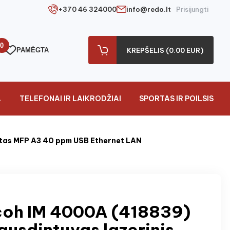
+370 46 324000
info@redo.lt
Prisijungti
0
PAMĖGTA
KREPŠELIS (0.00 EUR)
A
TELEFONAI IR LAIKRODŽIAI
SPORTAS IR POILSIS
otas MFP A3 40 ppm USB Ethernet LAN
coh IM 4000A (418839)
ausdintuvas lazerinis