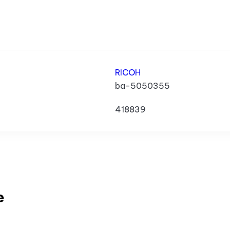
RICOH
ba-5050355
418839
e