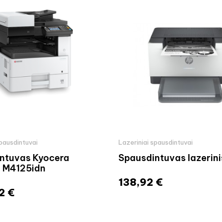
spausdintuvai
Lazeriniai spausdintuvai
ntuvas Kyocera
Spausdintuvas lazerinis
 M4125idn
138,92 €
2 €