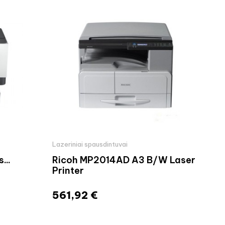
Lazeriniai spausdintuvai
Laze
...
Ricoh MP2014AD A3 B/W Laser
HP 
Printer
Spa
561,92 €
151