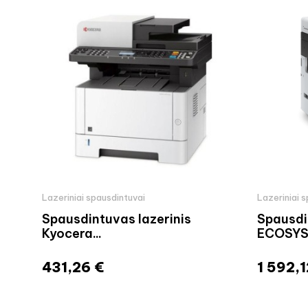
Lazeriniai spausdintuvai
Lazeriniai 
Spausdintuvas lazerinis
Spausdi
Kyocera...
ECOSYS
431,26 €
1 592,1