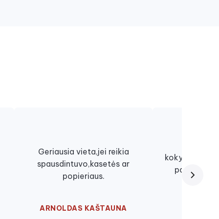
Viskas lab
Geriausia vieta,jei reikia
kokybiškai, ki
spausdintuvo,kasetės ar
paslaugomis
popieriaus.
nu
ARNOLDAS KAŠTAUNA
EGLĖ ŽU