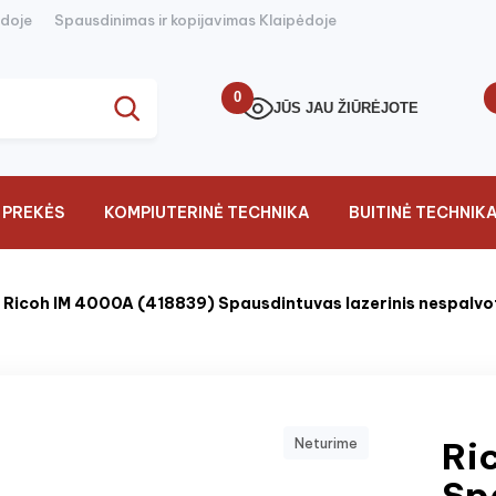
ėdoje
Spausdinimas ir kopijavimas Klaipėdoje
0
JŪS JAU ŽIŪRĖJOTE
 PREKĖS
KOMPIUTERINĖ TECHNIKA
BUITINĖ TECHNIK
Ricoh IM 4000A (418839) Spausdintuvas lazerinis nespalv
Ri
Neturime
Sp