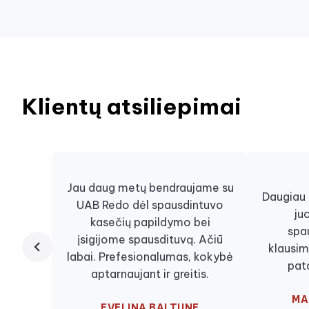
Klientų atsiliepimai
Jau daug metų bendraujame su
Daugiau n
UAB Redo dėl spausdintuvo
ju
kasečių papildymo bei
spa
įsigijome spausdituvą. Ačiū
klausim
labai. Prefesionalumas, kokybė
pat
aptarnaujant ir greitis.
MA
EVELINA BALTUNE