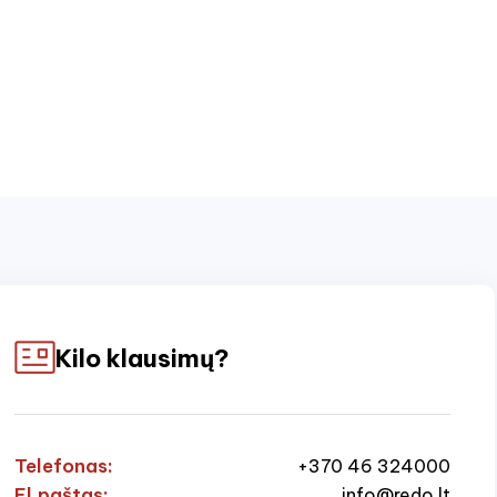
Kilo klausimų?
Telefonas:
+370 46 324000
El.paštas:
info@redo.lt