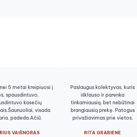
ei 5 metai kreipiuosi į
Paslaugus kolektyvas, kuris
os, spausdintuvo,
išklauso ir parenka
usdintuvo kasečių
tinkamiausią, bet nebūtinai
ais.Šaunuoliai, visada
brangiausią prekę. Patogus
aria, padeda.Ačiū.
privažiavimas prie vietos.
RIUS VAIŠNORAS
RITA GRABIENE