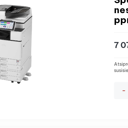
ne
pp
7 0
Atsipr
susisi