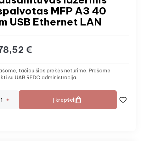
spalvotas MFP A3 40
m USB Ethernet LAN
78,52 €
ašome, tačiau šios prekės neturime. Prašome
ekti su UAB REDO administracija.
Į krepšelį