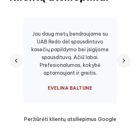
Jau daug metų bendraujame su
UAB Redo dėl spausdintuvo
Daugi
kasečių papildymo bei įsigijome
juos, 
spausdituvą. Ačiū labai.
kaseč
Prefesionalumas, kokybė
visa
aptarnaujant ir greitis.
EVELINA BALTUNE
Peržiūrėti klientų atsiliepimus Google