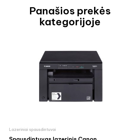
Panašios prekės
kategorijoje
Lazeriniai spausdintuvai
Spausdintuvas lazerinis Canon...