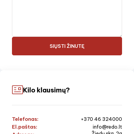
SIŲSTI ŽINUTĘ
Kilo klausimų?
Telefonas:
+370 46 324000
El.paštas:
info@redo.lt
Žiedų skg. 2a