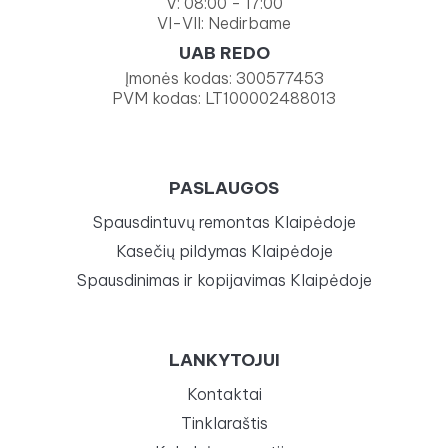
V: 08:00 - 17:00
VI-VII: Nedirbame
UAB REDO
Įmonės kodas: 300577453
PVM kodas: LT100002488013
PASLAUGOS
Spausdintuvų remontas Klaipėdoje
Kasečių pildymas Klaipėdoje
Spausdinimas ir kopijavimas Klaipėdoje
LANKYTOJUI
Kontaktai
Tinklaraštis