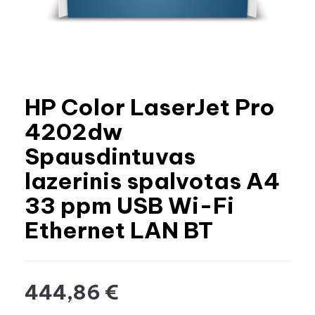
HP Color LaserJet Pro
4202dw
Spausdintuvas
lazerinis spalvotas A4
33 ppm USB Wi-Fi
Ethernet LAN BT
444,86 €