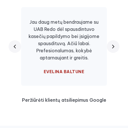
Jau daug metų bendraujame su
UAB Redo dėl spausdintuvo
Daugi
kasečių papildymo bei įsigijome
juos, 
spausdituvą. Ačiū labai.
kaseč
Prefesionalumas, kokybė
visa
aptarnaujant ir greitis.
EVELINA BALTUNE
Peržiūrėti klientų atsiliepimus Google