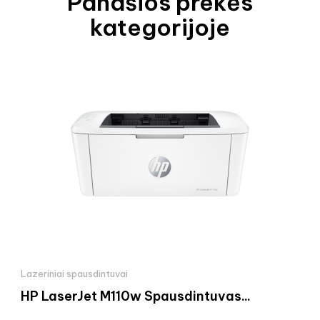
Panašios prekės
kategorijoje
Lazeriniai spausdintuvai
HP LaserJet M110w Spausdintuvas...