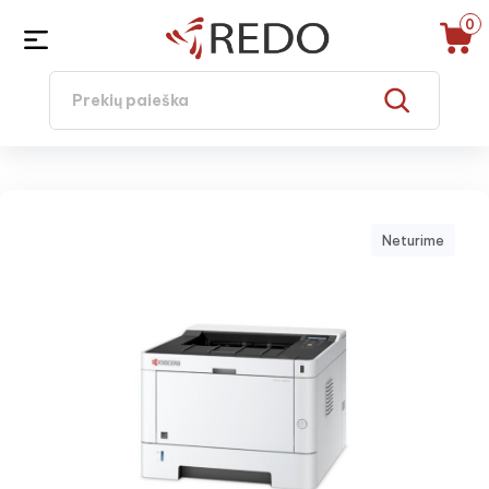
0
Neturime