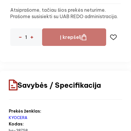
Atsiprašome, tačiau šios prekės neturime.
Prašome susisiekti su UAB REDO administracija.
Į krepšelį
Savybės / Specifikacija
Prekės ženklas:
KYOCERA
Kodas:
ba-38758