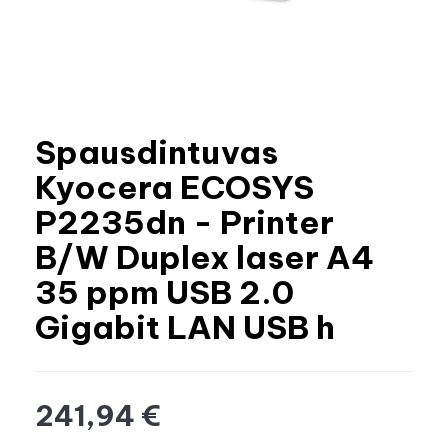
Spausdintuvas
Kyocera ECOSYS
P2235dn - Printer
B/W Duplex laser A4
35 ppm USB 2.0
Gigabit LAN USB h
241,94 €