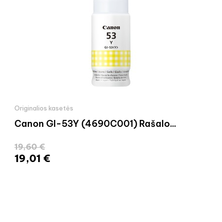
Originalios kasetės
Canon GI-53Y (4690C001) Rašalo...
19,60 €
19,01 €