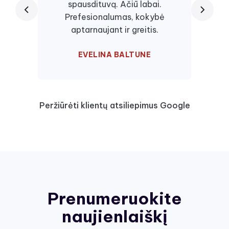
spausdituvą. Ačiū labai.
kaseč
Prefesionalumas, kokybė
visa
aptarnaujant ir greitis.
EVELINA BALTUNE
Peržiūrėti klientų atsiliepimus Google
Prenumeruokite
naujienlaiškį