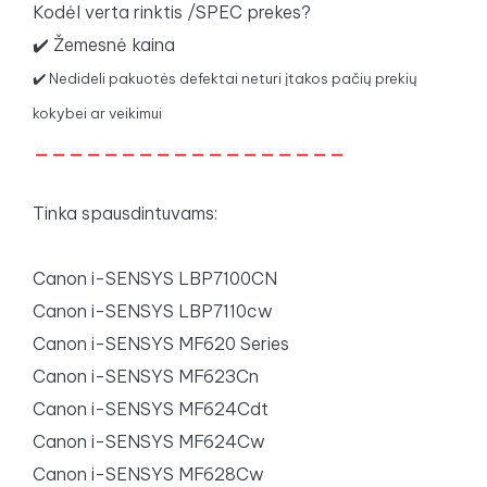
Kodėl verta rinktis
/SPEC
prekes?
✔️ Žemesnė kaina
✔️ Nedideli pakuotės defektai neturi įtakos pačių prekių
kokybei ar veikimui
__________________
Tinka spausdintuvams:
Canon i-SENSYS LBP7100CN
Canon i-SENSYS LBP7110cw
Canon i-SENSYS MF620 Series
Canon i-SENSYS MF623Cn
Canon i-SENSYS MF624Cdt
Canon i-SENSYS MF624Cw
Canon i-SENSYS MF628Cw