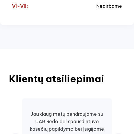
VI-VII:
Nedirbame
Klientų atsiliepimai
Jau daug metų bendraujame su
UAB Redo dėl spausdintuvo
Daugi
kasečių papildymo bei įsigijome
juos, 