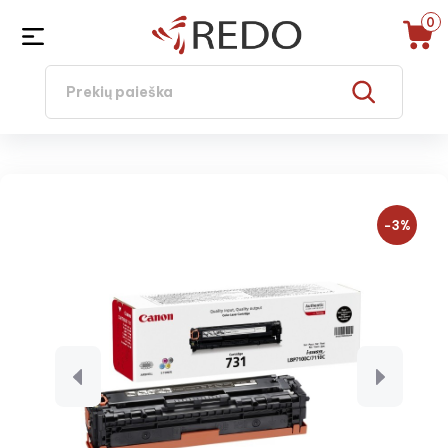
0
−3%