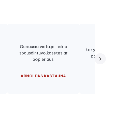
Viskas lab
Geriausia vieta,jei reikia
kokybiškai, ki
spausdintuvo,kasetės ar
paslaugomis
popieriaus.
nu
ARNOLDAS KAŠTAUNA
EGLĖ ŽU