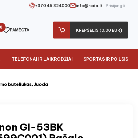
+370 46 324000
info@redo.lt
Prisijungti
0
PAMĖGTA
KREPŠELIS (0.00 EUR)
A
TELEFONAI IR LAIKRODŽIAI
SPORTAS IR POILSIS
mo buteliukas, Juoda
non GI-53BK
699C001) Rašalo