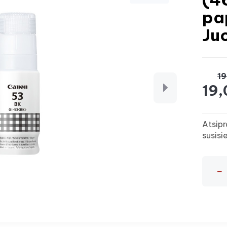
pa
Ju
19
19,
Atsipr
susisi