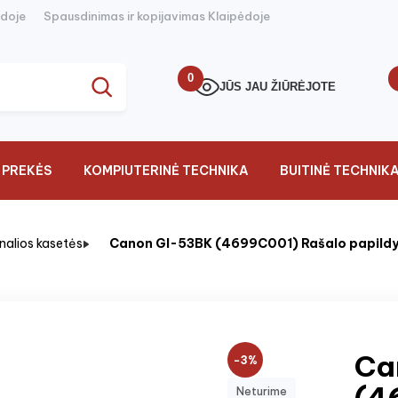
ėdoje
Spausdinimas ir kopijavimas Klaipėdoje
0
JŪS JAU ŽIŪRĖJOTE
 PREKĖS
KOMPIUTERINĖ TECHNIKA
BUITINĖ TECHNIK
inalios kasetės
Canon GI-53BK (4699C001) Rašalo papildy
Ca
−3%
(4
Neturime