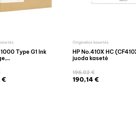
 kasetės
Originalios kasetės
 1000 Type G1 Ink
HP No.410X HC (CF410
e,...
juoda kasetė
€
196,02 €
 €
190,14 €