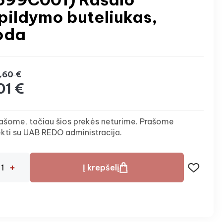
pildymo buteliukas,
oda
,60 €
01 €
ašome, tačiau šios prekės neturime. Prašome
ekti su UAB REDO administracija.
Į krepšelį