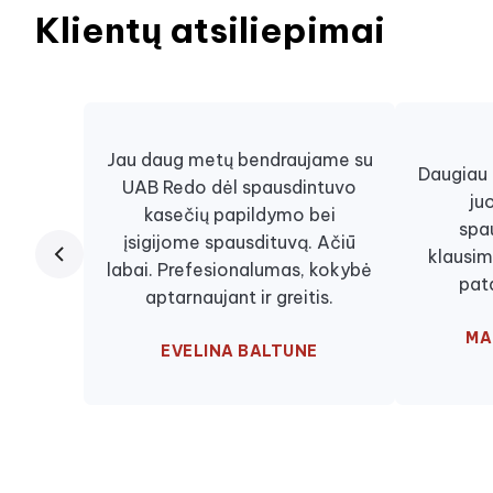
Klientų atsiliepimai
Jau daug metų bendraujame su
Daugiau n
UAB Redo dėl spausdintuvo
ju
kasečių papildymo bei
spa
įsigijome spausdituvą. Ačiū
klausim
labai. Prefesionalumas, kokybė
pat
aptarnaujant ir greitis.
MA
EVELINA BALTUNE