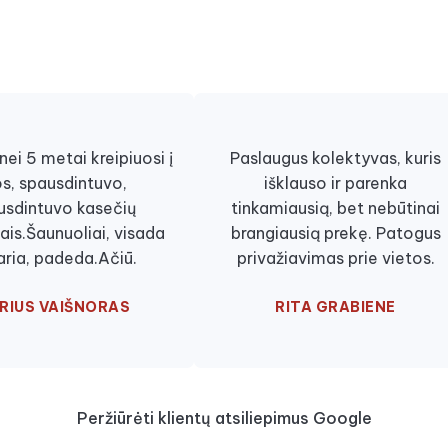
ei 5 metai kreipiuosi į
Paslaugus kolektyvas, kuris
os, spausdintuvo,
išklauso ir parenka
usdintuvo kasečių
tinkamiausią, bet nebūtinai
ais.Šaunuoliai, visada
brangiausią prekę. Patogus
aria, padeda.Ačiū.
privažiavimas prie vietos.
RIUS VAIŠNORAS
RITA GRABIENE
Peržiūrėti klientų atsiliepimus Google