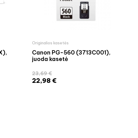
Originalios kasetės
Orig
X),
Canon PG-560 (3713C001),
Eps
juoda kasetė
(C1
23,69 €
326
22,98 €
31