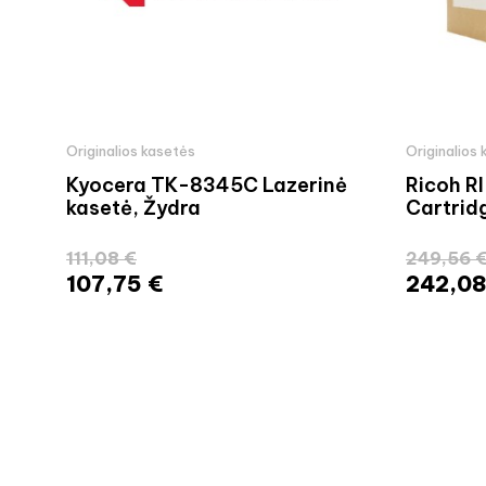
Originalios kasetės
Originalios
Kyocera TK-8345C Lazerinė
Ricoh RI
kasetė, Žydra
Cartridg
111,08 €
249,56 
107,75 €
242,08