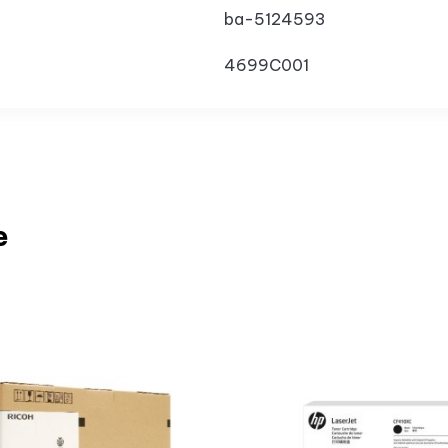
ba-5124593
4699C001
e