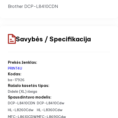
Brother DCP-L8410CDN
Savybės / Specifikacija
Prekės ženklas:
PRINT4U
Kodas:
ba-17926
Rašalo kasetės tipas:
Didelė (XL) išeiga
Spausdintuvo modelis:
DCP-L8410CDN
DCP-L8410Cdw
HL-L8260Cdw
HL-L8360Cdw
MFC-L8610CDW
MFC-L8690Cdw