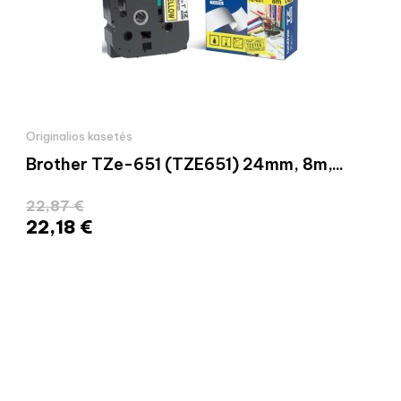
Originalios kasetės
Brother TZe-651 (TZE651) 24mm, 8m,...
22,87 €
22,18 €