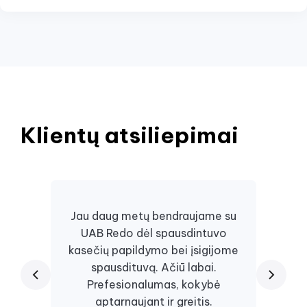
Klientų atsiliepimai
Jau daug metų bendraujame su
UAB Redo dėl spausdintuvo
Daugi
kasečių papildymo bei įsigijome
juos, 
spausdituvą. Ačiū labai.
kaseč
Prefesionalumas, kokybė
visa
aptarnaujant ir greitis.