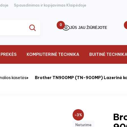
ėdoje
Spausdinimas ir kopijavimas Klaipėdoje
0
JŪS JAU ŽIŪRĖJOTE
 PREKĖS
KOMPIUTERINĖ TECHNIKA
BUITINĖ TECHNIK
inalios kasetės
Brother TN900MP (TN-900MP) Lazerinė ka
Br
−3%
90
Neturime