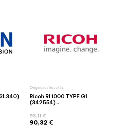
Originalios kasetės
Orig
13L340)
Ricoh RI 1000 TYPE G1
Ric
(342554)...
(84
93,11 €
41,
90,32 €
39