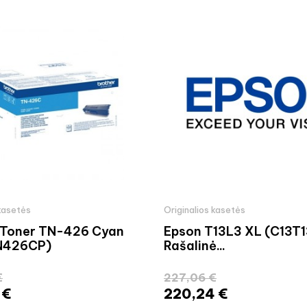
 kasetės
Originalios kasetės
 Toner TN-426 Cyan
Epson T13L3 XL (C13T
TN426CP)
Rašalinė...
€
227,06 €
 €
220,24 €