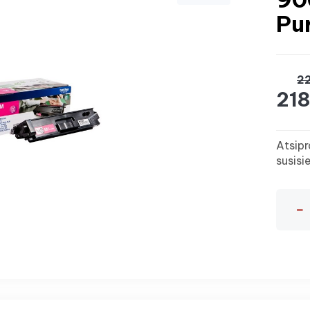
Pu
22
218
Atsipr
susisi