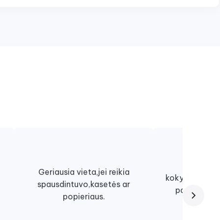
Viskas lab
Geriausia vieta,jei reikia
kokybiškai, ki
spausdintuvo,kasetės ar
paslaugomis
popieriaus.
nu