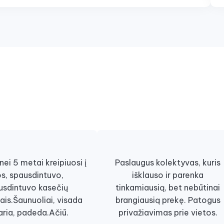
ei 5 metai kreipiuosi į
Paslaugus kolektyvas, kuris
os, spausdintuvo,
išklauso ir parenka
usdintuvo kasečių
tinkamiausią, bet nebūtinai
ais.Šaunuoliai, visada
brangiausią prekę. Patogus
aria, padeda.Ačiū.
privažiavimas prie vietos.