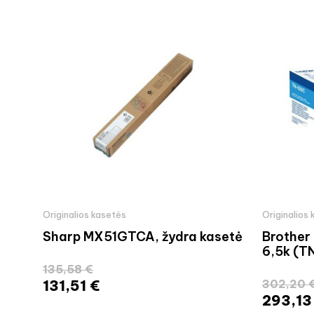
Originalios kasetės
Originalios
Sharp MX51GTCA, žydra kasetė
Brother
6,5k (
135,58 €
131,51 €
302,20 
293,13