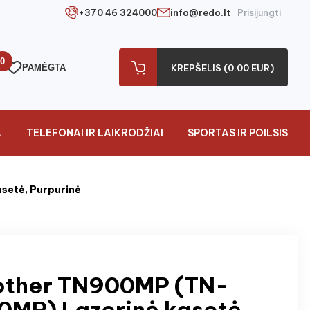
+370 46 324000
info@redo.lt
Prisijungti
0
PAMĖGTA
KREPŠELIS (0.00 EUR)
A
TELEFONAI IR LAIKRODŽIAI
SPORTAS IR POILSIS
setė, Purpurinė
other TN900MP (TN-
0MP) Lazerinė kasetė,