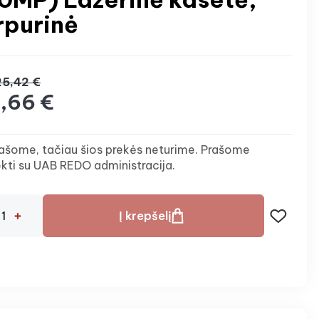
rpurinė
5,42 €
,66 €
ašome, tačiau šios prekės neturime. Prašome
ekti su UAB REDO administracija.
Į krepšelį