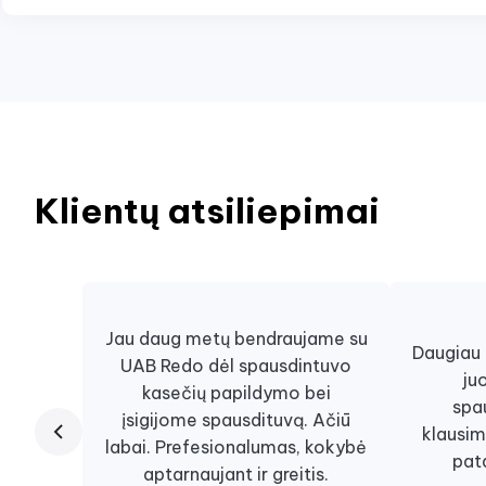
Klientų atsiliepimai
Jau daug metų bendraujame su
Daugiau n
UAB Redo dėl spausdintuvo
ju
kasečių papildymo bei
spa
įsigijome spausdituvą. Ačiū
klausim
labai. Prefesionalumas, kokybė
pat
aptarnaujant ir greitis.