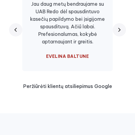
Jau daug metų bendraujame su
UAB Redo dėl spausdintuvo
Daugi
kasečių papildymo bei įsigijome
juos, 
spausdituvą. Ačiū labai.
kaseč
Prefesionalumas, kokybė
visa
aptarnaujant ir greitis.
EVELINA BALTUNE
Peržiūrėti klientų atsiliepimus Google