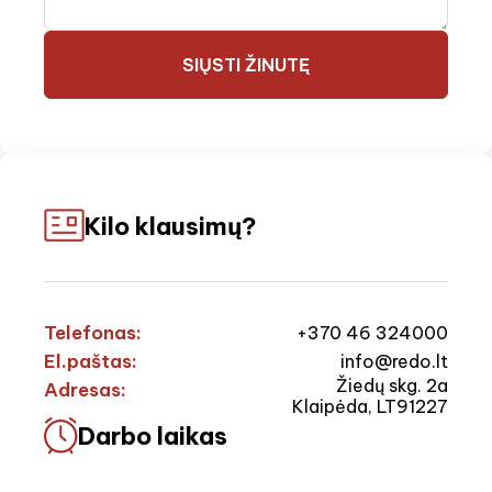
SIŲSTI ŽINUTĘ
Kilo klausimų?
Telefonas:
+370 46 324000
El.paštas:
info@redo.lt
Žiedų skg. 2a
Adresas:
Klaipėda, LT91227
Darbo laikas