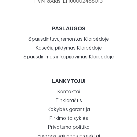
PVM kodas: LT100002488013
PASLAUGOS
Spausdintuvų remontas Klaipėdoje
Kasečių pildymas Klaipėdoje
Spausdinimas ir kopijavimas Klaipėdoje
LANKYTOJUI
Kontaktai
Tinklaraštis
Kokybės garantija
Pirkimo taisyklės
Privatumo politika
Europos sąjungos projektai