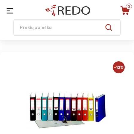
0
−12%