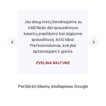
Jau daug metų bendraujame su
UAB Redo dėl spausdintuvo
Daugi
kasečių papildymo bei įsigijome
juos, 
spausdituvą. Ačiū labai.
kaseč
Prefesionalumas, kokybė
visa
aptarnaujant ir greitis.
EVELINA BALTUNE
Peržiūrėti klientų atsiliepimus Google