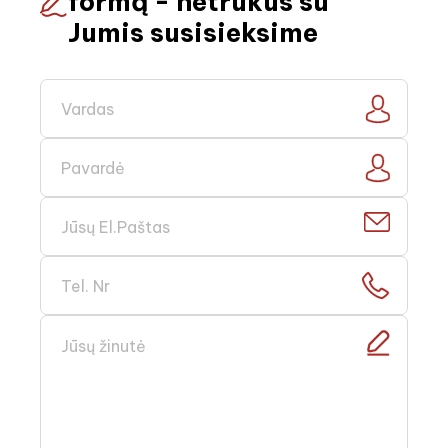
formą - netrukus su
Jumis susisieksime