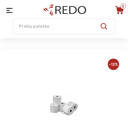
0
−12%