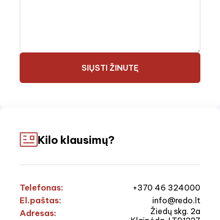
SIŲSTI ŽINUTĘ
Kilo klausimų?
Telefonas:
+370 46 324000
El.paštas:
info@redo.lt
Žiedų skg. 2a
Adresas: