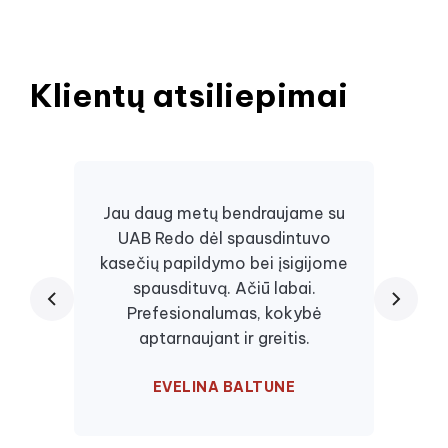
Klientų atsiliepimai
Jau daug metų bendraujame su
UAB Redo dėl spausdintuvo
Daugi
kasečių papildymo bei įsigijome
juos, 
spausdituvą. Ačiū labai.
kaseč
Prefesionalumas, kokybė
visa
aptarnaujant ir greitis.
EVELINA BALTUNE