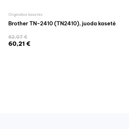
Originalios kasetės
Brother TN-2410 (TN2410), juoda kasetė
62,07 €
60,21 €