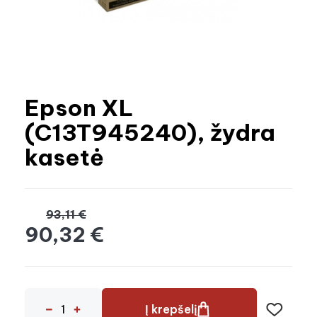
Epson XL
(C13T945240), žydra
kasetė
93,11 €
90,32 €
Į krepšelį