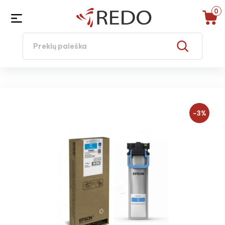
0
−3%