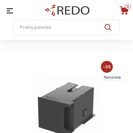
0
−3%
Neturime