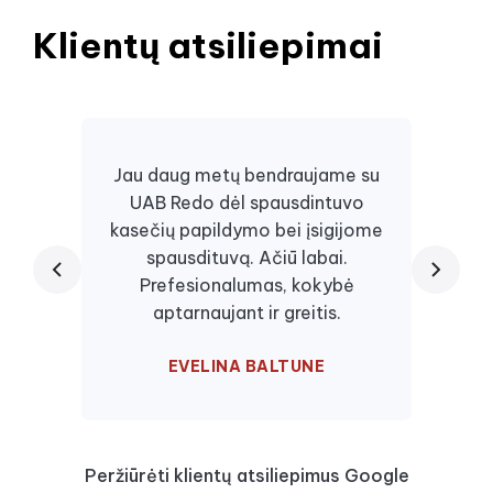
Klientų atsiliepimai
Jau daug metų bendraujame su
UAB Redo dėl spausdintuvo
Daugi
kasečių papildymo bei įsigijome
juos, 
spausdituvą. Ačiū labai.
kaseč
Prefesionalumas, kokybė
visa
aptarnaujant ir greitis.
EVELINA BALTUNE
Peržiūrėti klientų atsiliepimus Google