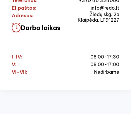
Telefonas:
+370 46 324000
El.paštas:
info@redo.lt
Žiedų skg. 2a
Adresas:
Klaipėda, LT91227
Darbo laikas
I-IV:
08:00-17:30
V:
08:00-17:00
VI-VII:
Nedirbame