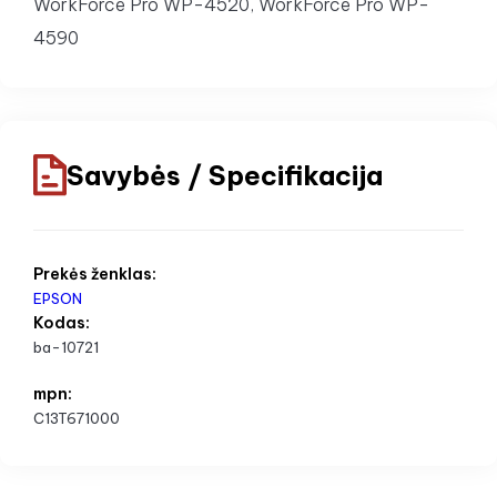
WorkForce Pro WP-4520, WorkForce Pro WP-
4590
Savybės / Specifikacija
Prekės ženklas:
EPSON
Kodas:
ba-10721
mpn:
C13T671000