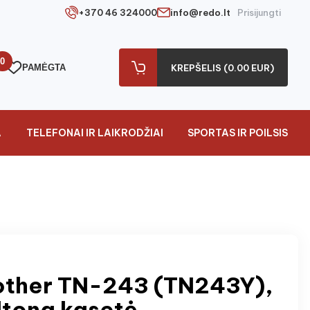
+370 46 324000
info@redo.lt
Prisijungti
0
PAMĖGTA
KREPŠELIS (0.00 EUR)
A
TELEFONAI IR LAIKRODŽIAI
SPORTAS IR POILSIS
other TN-243 (TN243Y),
ltona kasetė