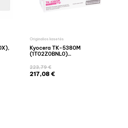
Originalios kasetės
Orig
0X),
Kyocera TK-5380M
Ric
(1T02Z0BNL0)...
Car
223,79 €
249
217,08 €
24