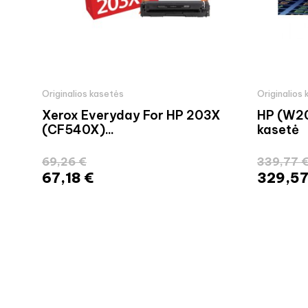
Originalios kasetės
Originalios
Xerox Everyday For HP 203X
HP (W20
(CF540X)...
kasetė
69,26 €
339,77 
67,18 €
329,57