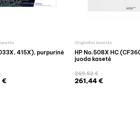
 kasetės
Originalios kasetės
33X, 415X), purpurinė
HP No.508X HC (CF36
juoda kasetė
€
269,53 €
 €
261,44 €