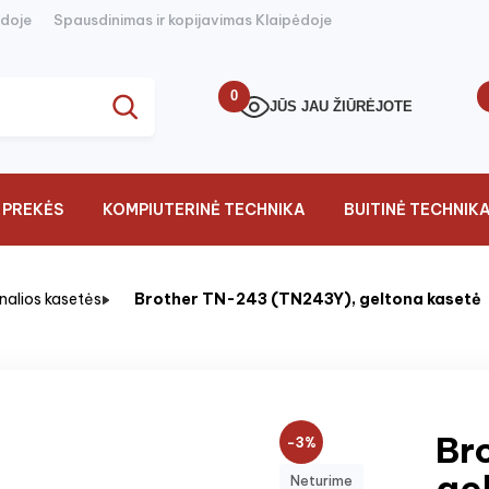
ėdoje
Spausdinimas ir kopijavimas Klaipėdoje
0
JŪS JAU ŽIŪRĖJOTE
 PREKĖS
KOMPIUTERINĖ TECHNIKA
BUITINĖ TECHNIK
inalios kasetės
Brother TN-243 (TN243Y), geltona kasetė
Br
−3%
ge
Neturime