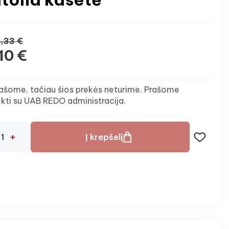
,33 €
10 €
ašome, tačiau šios prekės neturime. Prašome
ekti su UAB REDO administracija.
Į krepšelį