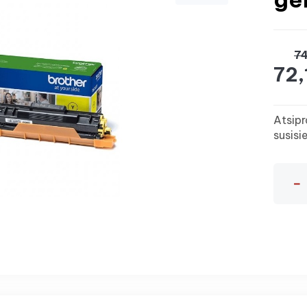
74
72,
Atsipr
susisi