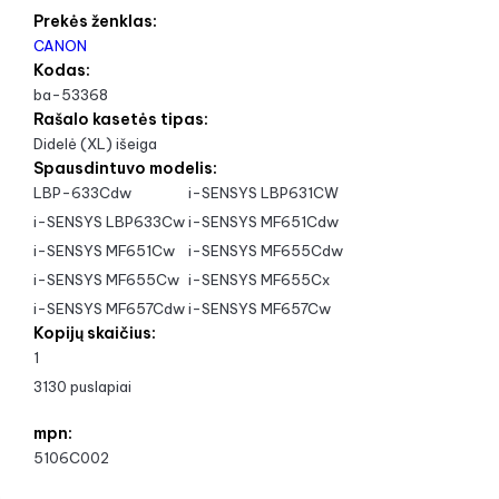
Prekės ženklas:
CANON
Kodas:
ba-53368
Rašalo kasetės tipas:
Didelė (XL) išeiga
Spausdintuvo modelis:
LBP-633Cdw
i-SENSYS LBP631CW
i-SENSYS LBP633Cw
i-SENSYS MF651Cdw
i-SENSYS MF651Cw
i-SENSYS MF655Cdw
i-SENSYS MF655Cw
i-SENSYS MF655Cx
i-SENSYS MF657Cdw
i-SENSYS MF657Cw
Kopijų skaičius:
1
3130 puslapiai
mpn:
5106C002