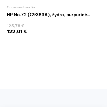
Originalios kasetės
HP No.72 (C9383A), žydra, purpurinė...
125,78 €
122,01 €