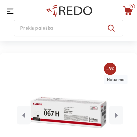
0
−3%
Neturime