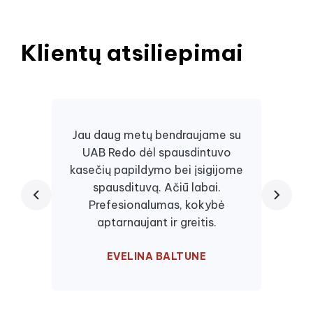
Klientų atsiliepimai
Jau daug metų bendraujame su
UAB Redo dėl spausdintuvo
Daugi
kasečių papildymo bei įsigijome
juos, 
spausdituvą. Ačiū labai.
kaseč
Prefesionalumas, kokybė
visa
aptarnaujant ir greitis.
EVELINA BALTUNE