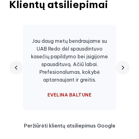
Klientų atsiliepimai
Jau daug metų bendraujame su
UAB Redo dėl spausdintuvo
Daugi
kasečių papildymo bei įsigijome
juos, 
spausdituvą. Ačiū labai.
kaseč
Prefesionalumas, kokybė
visa
aptarnaujant ir greitis.
EVELINA BALTUNE
Peržiūrėti klientų atsiliepimus Google