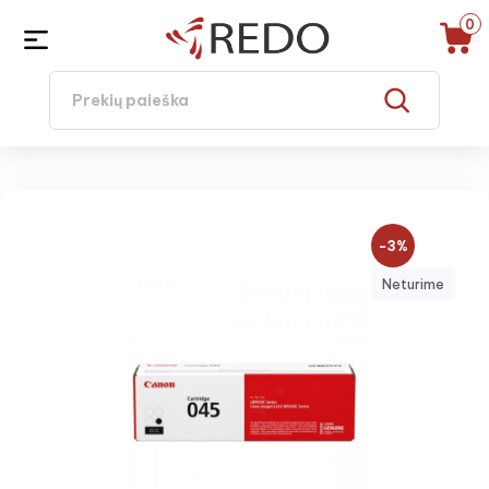
0
−3%
Neturime