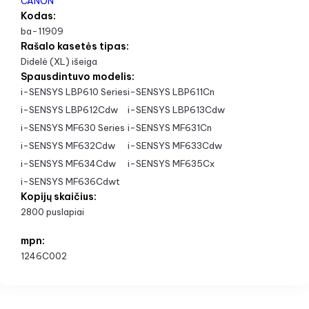
CANON
Kodas:
ba-11909
Rašalo kasetės tipas:
Didelė (XL) išeiga
Spausdintuvo modelis:
i-SENSYS LBP610 Series
i-SENSYS LBP611Cn
i-SENSYS LBP612Cdw
i-SENSYS LBP613Cdw
i-SENSYS MF630 Series
i-SENSYS MF631Cn
i-SENSYS MF632Cdw
i-SENSYS MF633Cdw
i-SENSYS MF634Cdw
i-SENSYS MF635Cx
i-SENSYS MF636Cdwt
Kopijų skaičius:
2800 puslapiai
mpn:
1246C002