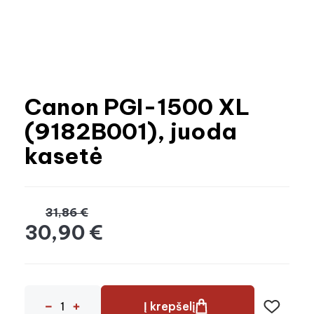
Canon PGI-1500 XL
(9182B001), juoda
kasetė
31,86 €
30,90 €
Į krepšelį