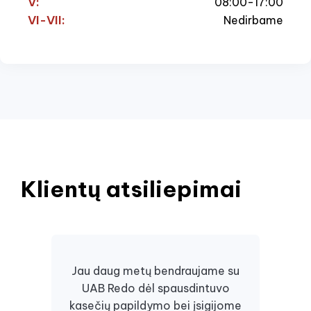
V:
08:00-17:00
VI-VII:
Nedirbame
Klientų atsiliepimai
Jau daug metų bendraujame su
UAB Redo dėl spausdintuvo
Daugi
kasečių papildymo bei įsigijome
juos, 