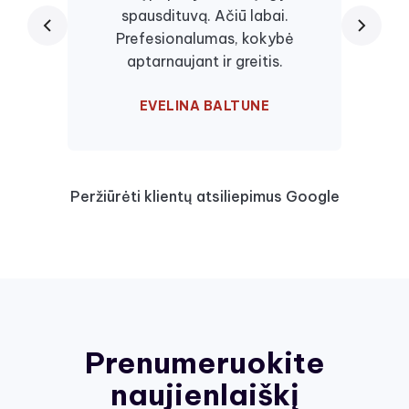
spausdituvą. Ačiū labai.
kaseč
Prefesionalumas, kokybė
visa
aptarnaujant ir greitis.
EVELINA BALTUNE
Peržiūrėti klientų atsiliepimus Google
Prenumeruokite
naujienlaiškį