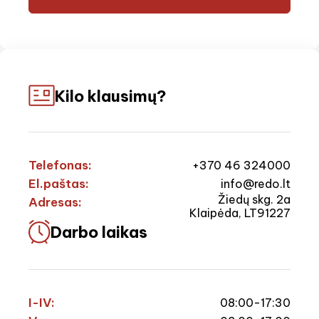
Kilo klausimų?
Telefonas:
+370 46 324000
El.paštas:
info@redo.lt
Žiedų skg. 2a
Adresas:
Klaipėda, LT91227
Darbo laikas
I-IV:
08:00-17:30