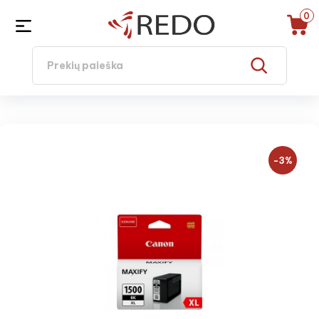
0
−3%