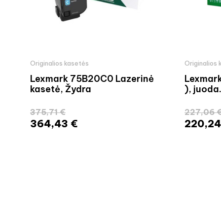
Originalios kasetės
Originalios
Lexmark 75B20C0 Lazerinė
Lexmar
kasetė, Žydra
), juoda.
375,71 €
227,06 
364,43 €
220,24