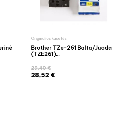
Originalios kasetės
Orig
rinė
Brother TZe-261 Balta/Juoda
Bro
(TZE261)...
Lam
29,40 €
18,
28,52 €
18