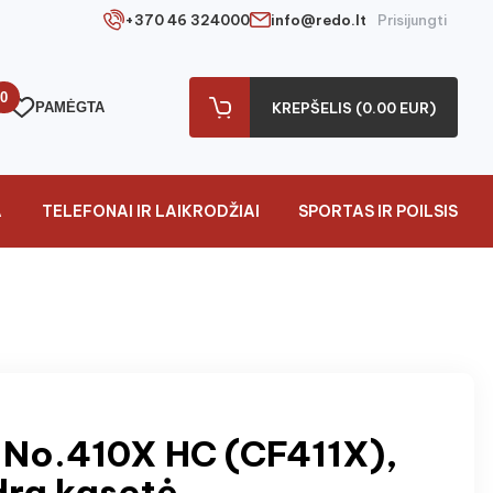
+370 46 324000
info@redo.lt
Prisijungti
0
PAMĖGTA
KREPŠELIS (0.00 EUR)
A
TELEFONAI IR LAIKRODŽIAI
SPORTAS IR POILSIS
 No.410X HC (CF411X),
dra kasetė