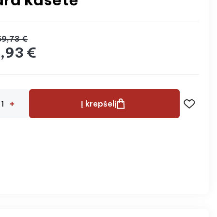
9,73 €
,93 €
Į krepšelį