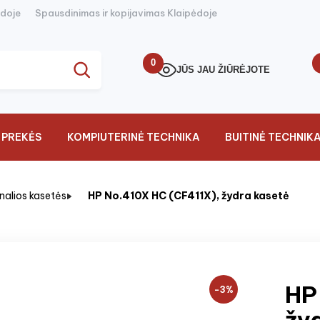
ėdoje
Spausdinimas ir kopijavimas Klaipėdoje
0
JŪS JAU ŽIŪRĖJOTE
 PREKĖS
KOMPIUTERINĖ TECHNIKA
BUITINĖ TECHNIK
inalios kasetės
HP No.410X HC (CF411X), žydra kasetė
HP
−3%
žy