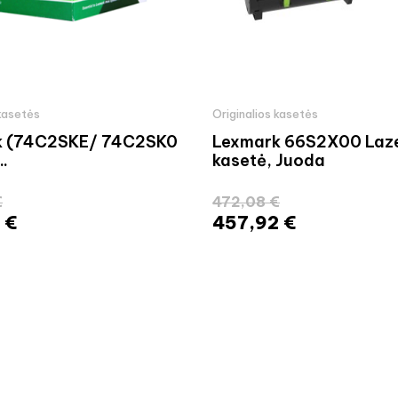
 kasetės
Originalios kasetės
k (74C2SKE/ 74C2SK0
Lexmark 66S2X00 Laze
..
kasetė, Juoda
€
472,08 €
 €
457,92 €