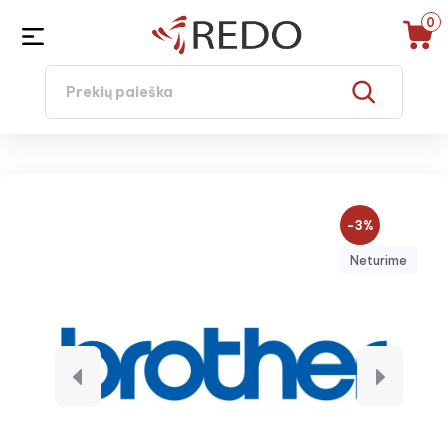
0
−3%
Neturime