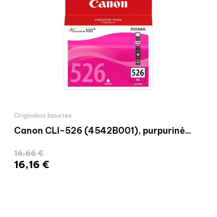
Originalios kasetės
Canon CLI-526 (4542B001), purpurinė...
16,66 €
16,16 €