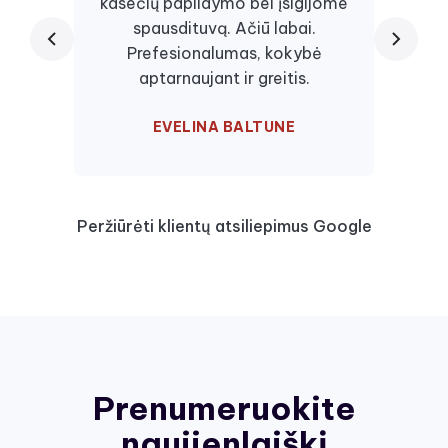
kasečių papildymo bei įsigijome
juos, 
spausdituvą. Ačiū labai.
kaseč
Prefesionalumas, kokybė
visa
aptarnaujant ir greitis.
EVELINA BALTUNE
Peržiūrėti klientų atsiliepimus Google
Prenumeruokite
naujienlaiškį