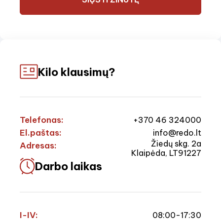
Kilo klausimų?
Telefonas:
+370 46 324000
El.paštas:
info@redo.lt
Žiedų skg. 2a
Adresas:
Klaipėda, LT91227
Darbo laikas
I-IV:
08:00-17:30