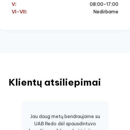
V:
08:00-17:00
VI-VII:
Nedirbame
Klientų atsiliepimai
Jau daug metų bendraujame su
UAB Redo dėl spausdintuvo
Daugi