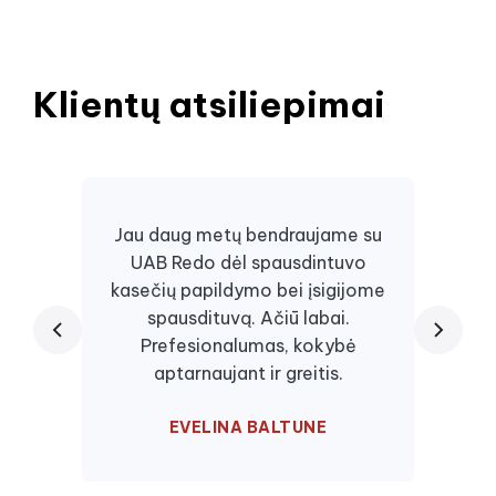
Klientų atsiliepimai
Jau daug metų bendraujame su
UAB Redo dėl spausdintuvo
Daugi
kasečių papildymo bei įsigijome
juos, 
spausdituvą. Ačiū labai.
kaseč
Prefesionalumas, kokybė
visa
aptarnaujant ir greitis.
EVELINA BALTUNE