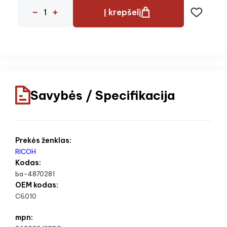
Į krepšelį
Savybės / Specifikacija
Prekės ženklas:
RICOH
Kodas:
ba-4870281
OEM kodas:
C6010
mpn: