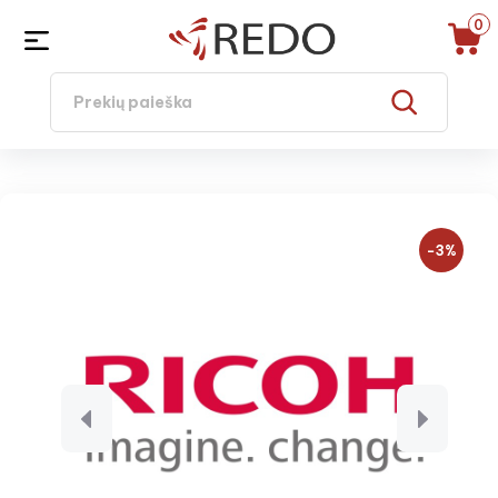
0
−3%