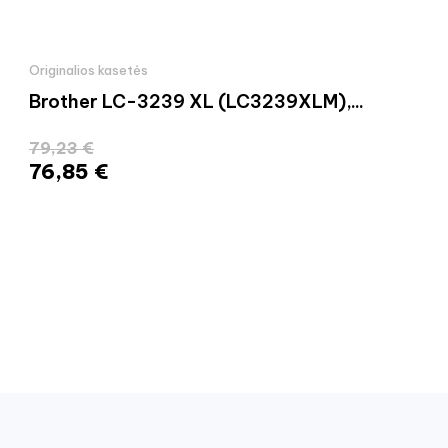
Originalios kasetės
Brother LC-3239 XL (LC3239XLM),...
79,23 €
76,85 €