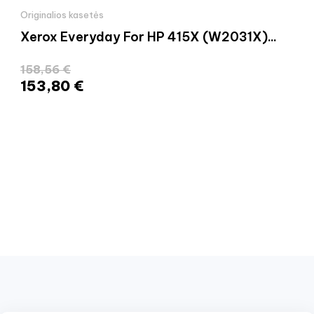
Originalios kasetės
Xerox Everyday For HP 415X (W2031X)...
158,56 €
153,80 €