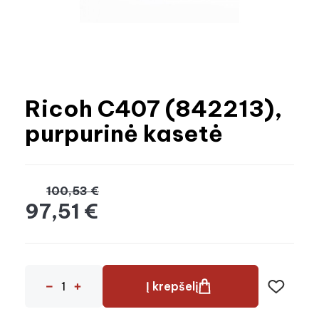
Ricoh C407 (842213),
purpurinė kasetė
100,53 €
97,51 €
Į krepšelį