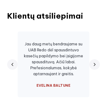
Klientų atsiliepimai
Jau daug metų bendraujame su
UAB Redo dėl spausdintuvo
Daugi
kasečių papildymo bei įsigijome
juos, 
spausdituvą. Ačiū labai.
kaseč
Prefesionalumas, kokybė
visa
aptarnaujant ir greitis.
EVELINA BALTUNE