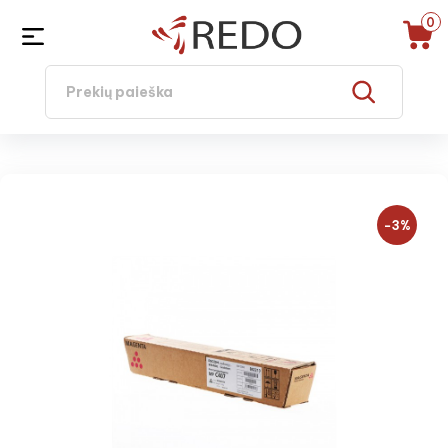
0
−3%