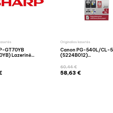
 kasetės
Originalios kasetės
BP-GT70YB
Canon PG-540L/CL-5
YB) Lazerinė...
(5224B012)...
60,44 €
€
58,63 €