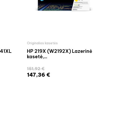
Originalios kasetės
Orig
41XL
HP 219X (W2192X) Lazerinė
Eps
kasetė,...
(C1
151,92 €
16,
147,36 €
15