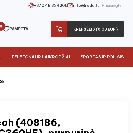
+370 46 324000
info@redo.lt
Prisijungti
0
PAMĖGTA
KREPŠELIS (0.00 EUR)
A
TELEFONAI IR LAIKRODŽIAI
SPORTAS IR POILSIS
tė
coh (408186,
C360HE), purpurinė