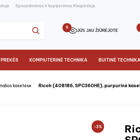
ėdoje
Spausdinimas ir kopijavimas Klaipėdoje
0
JŪS JAU ŽIŪRĖJOTE
 PREKĖS
KOMPIUTERINĖ TECHNIKA
BUITINĖ TECHNIK
inalios kasetės
Ricoh (408186, SPC360HE), purpurinė kase
Ri
−3%
SP