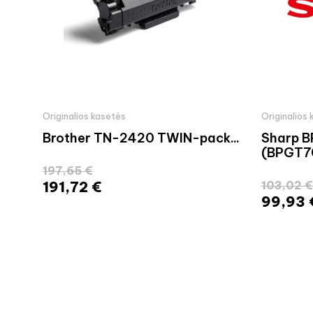
Originalios kasetės
Originalios
Brother TN-2420 TWIN-pack...
Sharp 
(BPGT70
197,65 €
191,72 €
103,02 €
99,93 