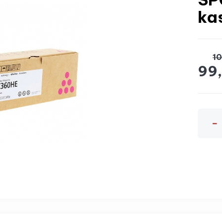
ka
10
99,