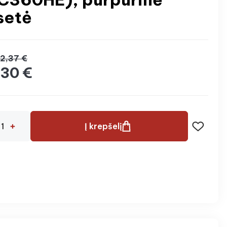
setė
2,37 €
30 €
Į krepšelį