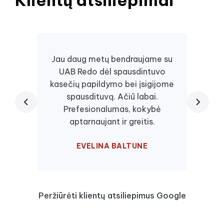
Klientų atsiliepimai
Jau daug metų bendraujame su
UAB Redo dėl spausdintuvo
Daugi
kasečių papildymo bei įsigijome
juos, 
spausdituvą. Ačiū labai.
kaseč
Prefesionalumas, kokybė
visa
aptarnaujant ir greitis.
EVELINA BALTUNE
Peržiūrėti klientų atsiliepimus Google