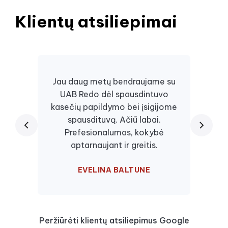
Klientų atsiliepimai
Jau daug metų bendraujame su
UAB Redo dėl spausdintuvo
Daugi
kasečių papildymo bei įsigijome
juos, 
spausdituvą. Ačiū labai.
kaseč
Prefesionalumas, kokybė
visa
aptarnaujant ir greitis.
EVELINA BALTUNE
Peržiūrėti klientų atsiliepimus Google