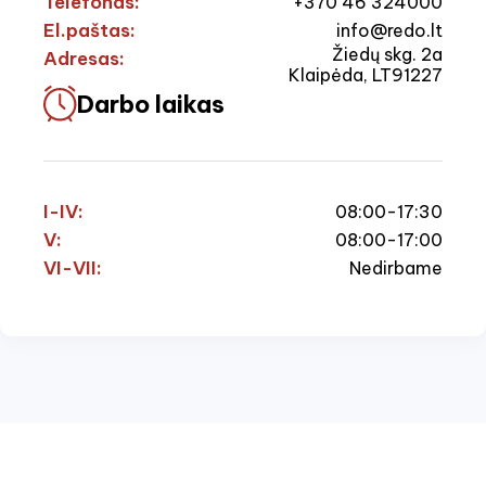
Telefonas:
+370 46 324000
El.paštas:
info@redo.lt
Žiedų skg. 2a
Adresas:
Klaipėda, LT91227
Darbo laikas
I-IV:
08:00-17:30
V:
08:00-17:00
VI-VII:
Nedirbame