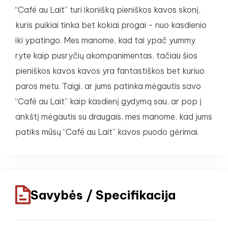
“Café au Lait” turi ikonišką pieniškos kavos skonį,
kuris puikiai tinka bet kokiai progai - nuo kasdienio
iki ypatingo. Mes manome, kad tai ypač yummy
ryte kaip pusryčių akompanimentas, tačiau šios
pieniškos kavos kavos yra fantastiškos bet kuriuo
paros metu. Taigi, ar jums patinka mėgautis savo
“Café au Lait” kaip kasdienį gydymą sau, ar pop į
ankštį mėgautis su draugais, mes manome, kad jums
patiks mūsų “Café au Lait” kavos puodo gėrimai.
Savybės / Specifikacija