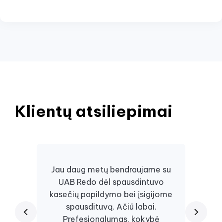
Klientų atsiliepimai
Jau daug metų bendraujame su
UAB Redo dėl spausdintuvo
Daugi
kasečių papildymo bei įsigijome
juos, 
spausdituvą. Ačiū labai.
kaseč
Prefesionalumas, kokybė
visa