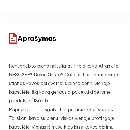
Aprašymas
Nenugriebto pieno milteliai su tirpia kava Atraskite
NESCAFÉ® Dolce Gusto® Café au Lait, harmoningą
stiprios kavos bei švelnaus pieno derinį vienoje
kapsulėje, šią kavą geriausia patiekti dideliame
puodelyje (180ml)
Paprasta idėja, išgalvotas prancūziškas vardas.
Tai skani kava su pienu, viskas vienoje protingoje
kapsulėje. Vienas iš mūsų klasikinių kavos gėrimų