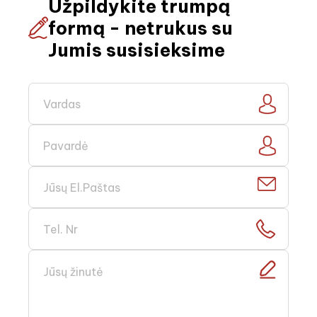
Užpildykite trumpą
formą - netrukus su
Jumis susisieksime