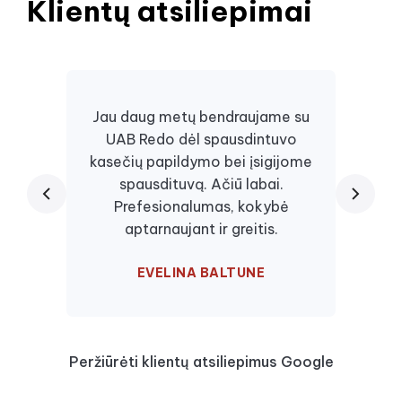
Klientų atsiliepimai
Jau daug metų bendraujame su
UAB Redo dėl spausdintuvo
Daugi
kasečių papildymo bei įsigijome
juos, 
spausdituvą. Ačiū labai.
kaseč
Prefesionalumas, kokybė
visa
aptarnaujant ir greitis.
EVELINA BALTUNE
Peržiūrėti klientų atsiliepimus Google