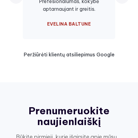
Prefesionalumas, kokybė
visa
aptarnaujant ir greitis.
EVELINA BALTUNE
Peržiūrėti klientų atsiliepimus Google
Prenumeruokite
naujienlaiškį
Būkite pirmieji, kurie išgirsite apie mūsų