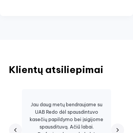
Klientų atsiliepimai
Jau daug metų bendraujame su
UAB Redo dėl spausdintuvo
Daugi
kasečių papildymo bei įsigijome
juos, 
spausdituvą. Ačiū labai.
kaseč