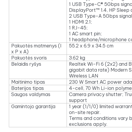
1 USB Type-C® 5Gbps signal
DisplayPort™ 1.4, HP Sleep
2 USB Type-A 5Gbps signali
1 HDMI 2.1;
1 RJ-45;
1 AC smart pin;
1 headphone/microphone 
Pakuotės matmenys (I
55.2 x 6.9 x 34.5 cm
x P x A)
Pakuotės svoris
3.62 kg
Belaidis ryšys
Realtek Wi-Fi 6 (2x2) and B
gigabit data rate) Modern
Wireless LAN
Maitinimo tipas
230 W Smart AC power ada
Baterijos tipas
4-cell, 70 Wh Li-ion polyme
Saugos valdymas
Camera privacy shutter; Tr
support
Gamintojo garantija
1 year (1/1/0) limited warran
on-site repair.
Terms and conditions vary by
exclusions apply.