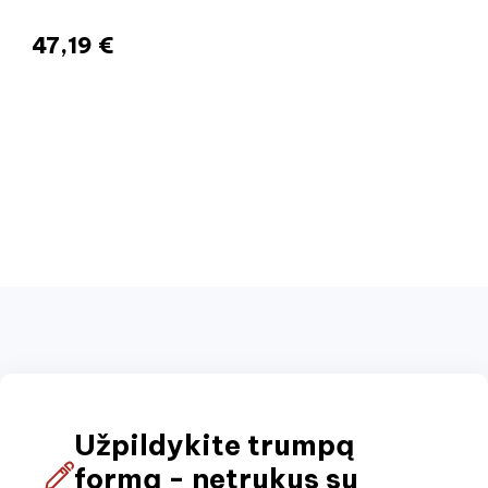
47,19 €
Užpildykite trumpą
formą - netrukus su