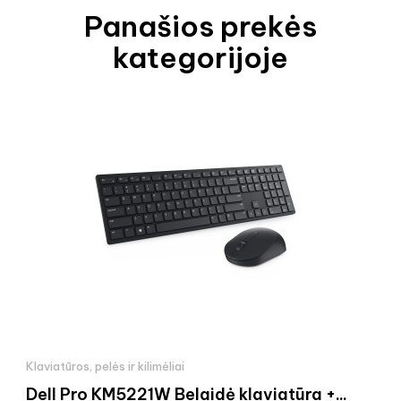
Panašios prekės
kategorijoje
Klaviatūros, pelės ir kilimėliai
Dell Pro KM5221W Belaidė klaviatūra +...