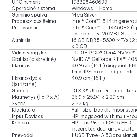
UPC numeris
198828460608
Operacinė sistema
Windows 11 Home
Gaminio spalva
Mica Silver
Procesoriaus šeima
Intel® Core™ i5 14th genera
Procesorius
Intel® Core™ i5-14450HX (up
Technology, 20 MB L3 cache
Atmintis
16 GB DDR5-5600 MT/s (2 x 
x 8 GB
Vidinė saugykla
512 GB PCIe® Gen4 NVMe™ 
Grafika (diskretinė)
NVIDIA® GeForce RTX™ 406
Ekranas
40.9 cm (16.1") diagonal, FH
time, IPS, micro-edge, anti-
Ekrano dydis
40.9 cm (16.1")
(įstrižainė)
Garsas
DTS:X® Ultra; Dual speakers
Matmenys (I x P x A)
36.9 x 25.94 x 2.39 cm
Svoris
2.33 kg
Klaviatūra
Full-size, backlit, moonsto
Input Devices
HP Imagepad with multi-tou
Kamera
HP True Vision 1080p FHD c
integrated dual array digita
Prievadai
1 USB Type-A 5Gbps signali