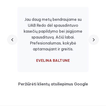
Jau daug metų bendraujame su
UAB Redo dėl spausdintuvo
Daugi
kasečių papildymo bei įsigijome
juos, 
spausdituvą. Ačiū labai.
kaseč
Prefesionalumas, kokybė
visa
aptarnaujant ir greitis.
EVELINA BALTUNE
Peržiūrėti klientų atsiliepimus Google