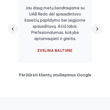
Jau daug metų bendraujame su
UAB Redo dėl spausdintuvo
Daugi
kasečių papildymo bei įsigijome
juos, 
spausdituvą. Ačiū labai.
kaseč
Prefesionalumas, kokybė
visa
aptarnaujant ir greitis.
EVELINA BALTUNE
Peržiūrėti klientų atsiliepimus Google