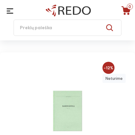
0
−12%
Neturime