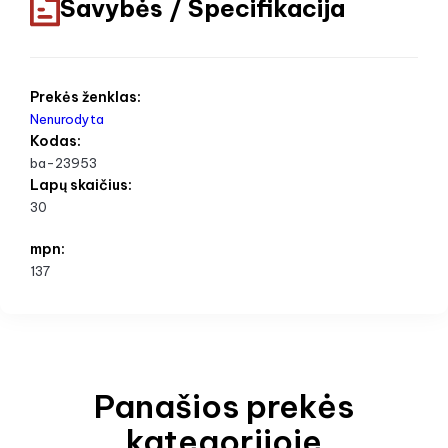
Savybės / Specifikacija
Prekės ženklas:
Nenurodyta
Kodas:
ba-23953
Lapų skaičius:
30
mpn:
137
Panašios prekės
kategorijoje