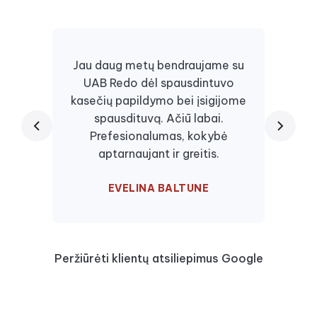
Jau daug metų bendraujame su
UAB Redo dėl spausdintuvo
Daugi
kasečių papildymo bei įsigijome
juos, 
spausdituvą. Ačiū labai.
kaseč
Prefesionalumas, kokybė
visa
aptarnaujant ir greitis.
EVELINA BALTUNE
Peržiūrėti klientų atsiliepimus Google