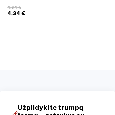
4,94 €
4,34 €
Užpildykite trumpą