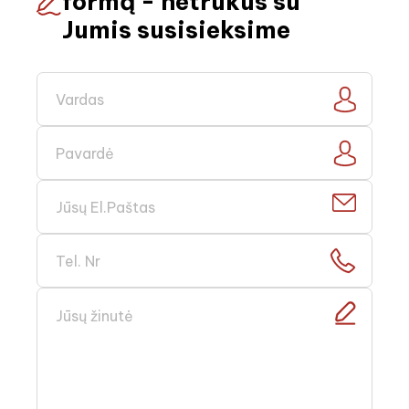
formą - netrukus su
Jumis susisieksime