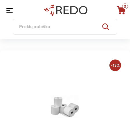
0
−12%