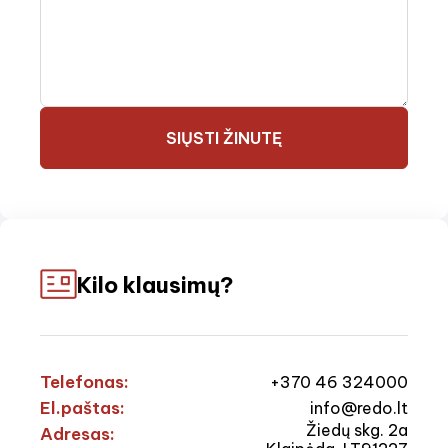
SIŲSTI ŽINUTĘ
Kilo klausimų?
Telefonas:
+370 46 324000
El.paštas:
info@redo.lt
Žiedų skg. 2a
Adresas: