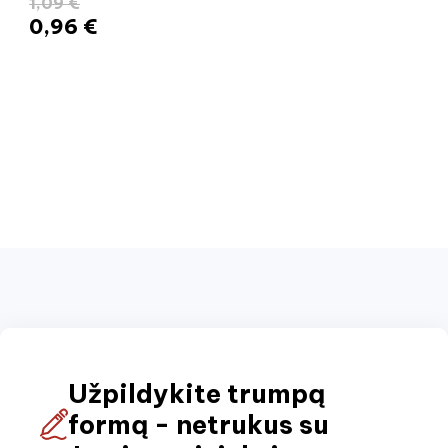
1,09 €
0,96 €
Užpildykite trumpą
formą - netrukus su