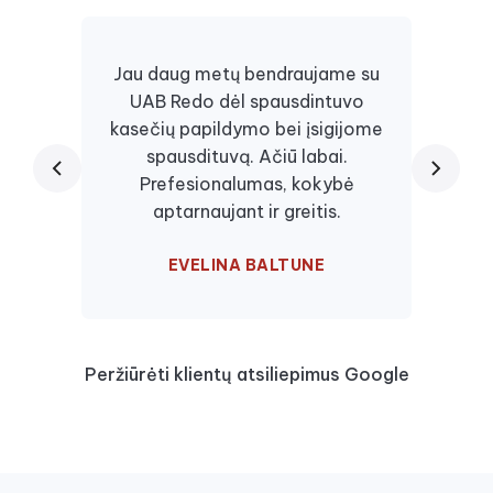
Jau daug metų bendraujame su
UAB Redo dėl spausdintuvo
Daugi
kasečių papildymo bei įsigijome
juos, 
spausdituvą. Ačiū labai.
kaseč
Prefesionalumas, kokybė
visa
aptarnaujant ir greitis.
EVELINA BALTUNE
Peržiūrėti klientų atsiliepimus Google