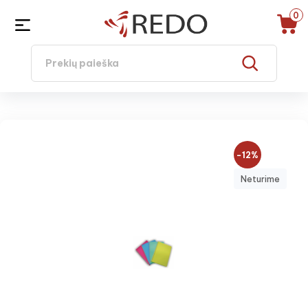
0
−12%
Neturime