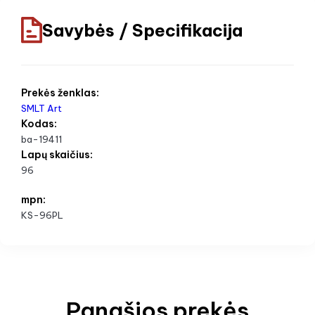
Savybės / Specifikacija
Prekės ženklas:
SMLT Art
Kodas:
ba-19411
Lapų skaičius:
96
mpn:
KS-96PL
Panašios prekės