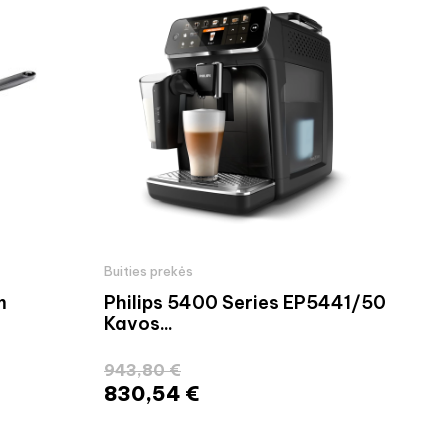
Buities prekės
Buit
m
Philips 5400 Series EP5441/50
Phi
Kavos...
QP4
943,80 €
29,
830,54 €
25