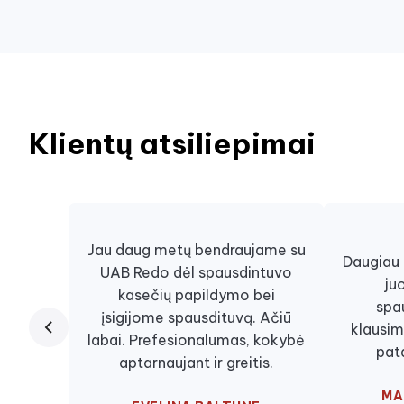
Klientų atsiliepimai
Jau daug metų bendraujame su
Daugiau n
UAB Redo dėl spausdintuvo
ju
kasečių papildymo bei
spa
įsigijome spausdituvą. Ačiū
klausim
labai. Prefesionalumas, kokybė
pat
aptarnaujant ir greitis.
MA