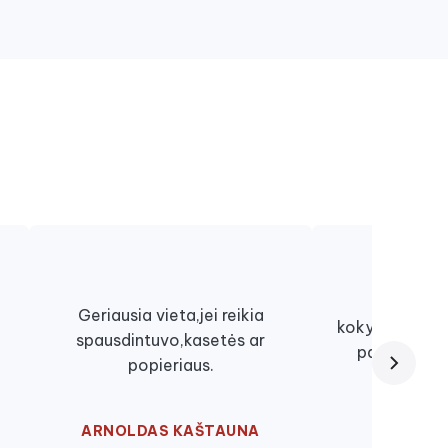
Viskas lab
Geriausia vieta,jei reikia
kokybiškai, ki
spausdintuvo,kasetės ar
paslaugomis
popieriaus.
nu
ARNOLDAS KAŠTAUNA
EGLĖ ŽU