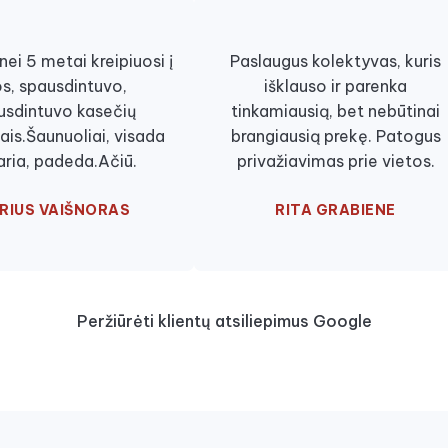
ei 5 metai kreipiuosi į
Paslaugus kolektyvas, kuris
os, spausdintuvo,
išklauso ir parenka
usdintuvo kasečių
tinkamiausią, bet nebūtinai
ais.Šaunuoliai, visada
brangiausią prekę. Patogus
aria, padeda.Ačiū.
privažiavimas prie vietos.
RIUS VAIŠNORAS
RITA GRABIENE
Peržiūrėti klientų atsiliepimus Google