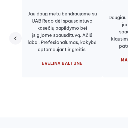
Jau daug metų bendraujame su
Daugiau n
UAB Redo dėl spausdintuvo
ju
kasečių papildymo bei
spa
įsigijome spausdituvą. Ačiū
klausim
labai. Prefesionalumas, kokybė
pat
aptarnaujant ir greitis.
MA
EVELINA BALTUNE