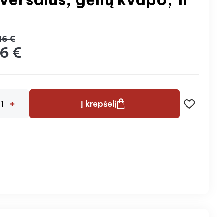
16 €
6 €
Į krepšelį