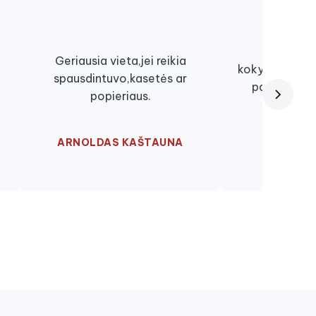
Viskas lab
Geriausia vieta,jei reikia
kokybiškai, ki
spausdintuvo,kasetės ar
paslaugomis
popieriaus.
nu
ARNOLDAS KAŠTAUNA
EGLĖ ŽU