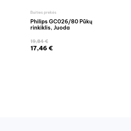
Buities prekės
Buit
Philips GC026/80 Pūkų
Ora
rinkiklis, Juoda
dan
19,84 €
135
17,46 €
119