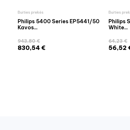
Buities prekės
Buities pre
Philips 5400 Series EP5441/50
Philips
Kavos...
White...
943,80 €
64,23 €
830,54 €
56,52 