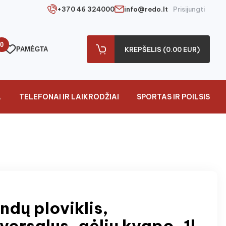
+370 46 324000
info@redo.lt
Prisijungti
0
PAMĖGTA
KREPŠELIS (0.00 EUR)
A
TELEFONAI IR LAIKRODŽIAI
SPORTAS IR POILSIS
ndų ploviklis,
versalus, gėlių kvapo, 1l