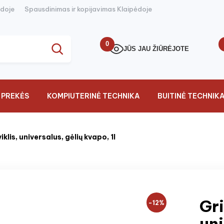
ėdoje
Spausdinimas ir kopijavimas Klaipėdoje
0
JŪS JAU ŽIŪRĖJOTE
 PREKĖS
KOMPIUTERINĖ TECHNIKA
BUITINĖ TECHNIK
klis, universalus, gėlių kvapo, 1l
Gri
−12%
uni