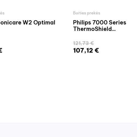
kės
Buities prekės
 Sonicare W2 Optimal
Philips 7000 Series
ThermoShield...
121,73 €
€
107,12 €