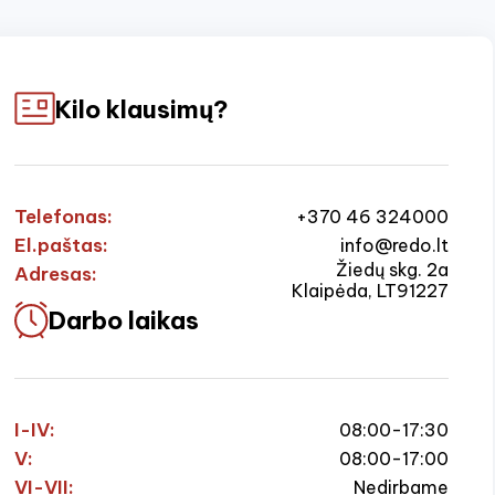
Kilo klausimų?
Telefonas:
+370 46 324000
El.paštas:
info@redo.lt
Žiedų skg. 2a
Adresas:
Klaipėda, LT91227
Darbo laikas
I-IV:
08:00-17:30
V:
08:00-17:00
VI-VII:
Nedirbame