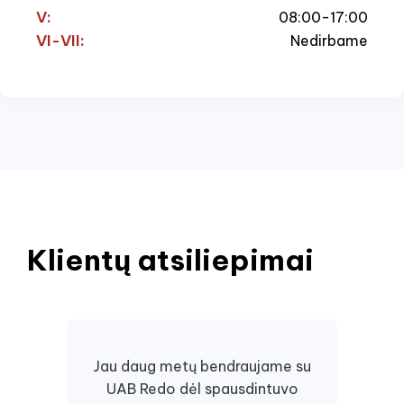
V:
08:00-17:00
VI-VII:
Nedirbame
Klientų atsiliepimai
Jau daug metų bendraujame su
UAB Redo dėl spausdintuvo
Daugi