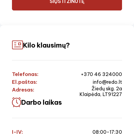
SIŲSTI ŽINUTĘ
Kilo klausimų?
Telefonas:
+370 46 324000
El.paštas:
info@redo.lt
Žiedų skg. 2a
Adresas:
Klaipėda, LT91227
Darbo laikas
I-IV:
08:00-17:30