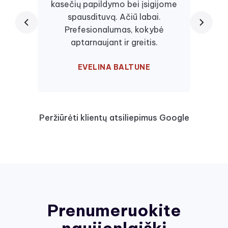
kasečių papildymo bei įsigijome
juos, 
spausdituvą. Ačiū labai.
kaseč
Prefesionalumas, kokybė
visa
aptarnaujant ir greitis.
EVELINA BALTUNE
Peržiūrėti klientų atsiliepimus Google
Prenumeruokite