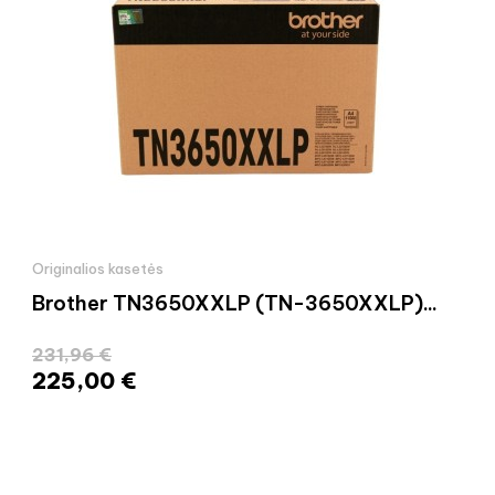
Originalios kasetės
Brother TN3650XXLP (TN-3650XXLP)...
231,96 €
225,00 €