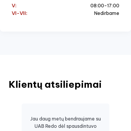
V:
08:00-17:00
VI-VII:
Nedirbame
Klientų atsiliepimai
Jau daug metų bendraujame su
UAB Redo dėl spausdintuvo
Daugi