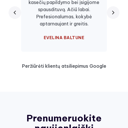
kasečių papildymo bei įsigijome
juos, 
spausdituvą. Ačiū labai.
kaseč
Prefesionalumas, kokybė
visa
aptarnaujant ir greitis.
EVELINA BALTUNE
Peržiūrėti klientų atsiliepimus Google
Prenumeruokite