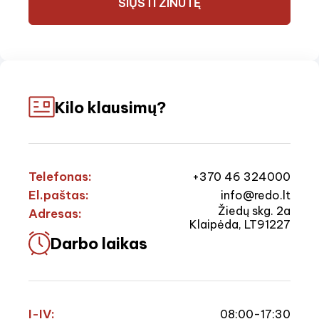
SIŲSTI ŽINUTĘ
Kilo klausimų?
Telefonas:
+370 46 324000
El.paštas:
info@redo.lt
Žiedų skg. 2a
Adresas:
Klaipėda, LT91227
Darbo laikas
I-IV:
08:00-17:30