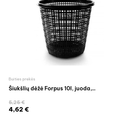
Buities prekės
Šiukšlių dėžė Forpus 10l, juoda,...
5,25 €
4,62 €