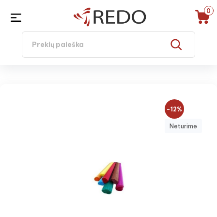
0
−12%
Neturime